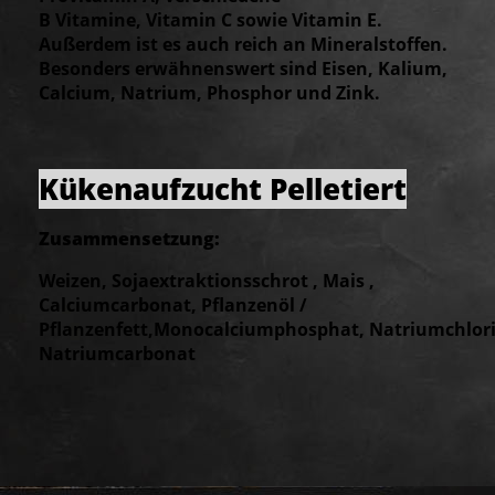
B
Vitamine, Vitamin C sowie Vitamin E.
Außerdem ist es auch reich an Mineralstoffen.
Besonders erwähnenswert sind Eisen, Kalium,
Calcium, Natrium, Phosphor und Zink.
Kükenaufzucht Pelletiert
Zusammensetzung:
Weizen, Sojaextraktionsschrot , Mais ,
Calciumcarbonat,
Pflanzenöl /
Pflanzenfett,Monocalciumphosphat,
Natriumchlori
Natriumcarbonat