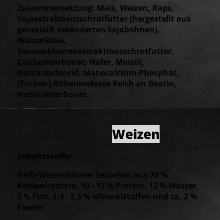
Zusammensetzung: Mais, Weizen, Raps,
Sojaextraktionsschrotfutter (hergestellt aus
genetisch veränderten Sojabohnen),
Weizenkleie,
Sonnenblumenextraktionsschrotfutter,
Calciumcarbonat, Hafer, Maisöl,
Natriumchlorid, Monocalcium-Phosphat,
(Zucker-) Rübenmelasse Reich an Beatin,
Natriumcarbonat.
Weizen
Inhaltsstoffe:
Reife Weizenkörner bestehen aus 70 %
Kohlenhydrate, 10 - 13 % Protein, 12 % Wasser,
2 % Fett, 1,4 - 2,5 % Mineralstoffen und ca. 2 %
Fasern.