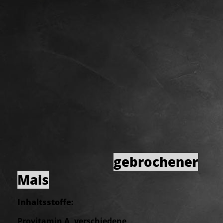
gebrochener
Mais
Inhaltsstoffe:
Provitamin A, verschiedene