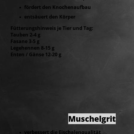
fördert den Knochenaufbau
entsäuert den Körper
Fütterungshinweis je Tier und Tag:
Tauben 2-4 g
Fasane 3-5 g
Legehennen 8-15 g
Enten / Gänse 12-20 g
Muschelgrit
verbessert die Eischalenqualität