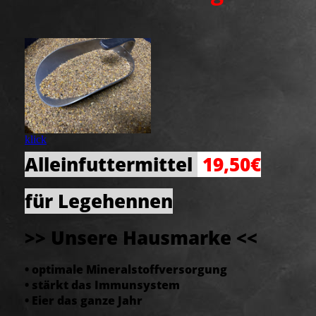
klick
Alleinfuttermittel
19,50€
für Legehennen
>> Unsere Hausmarke <<
• optimale Mineralstoffversorgung
• stärkt das Immunsystem
• Eier das ganze Jahr