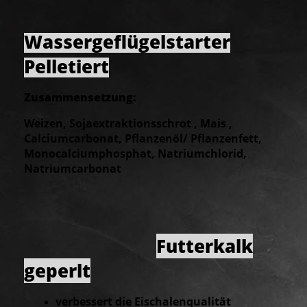
Wassergeflügelstarter
Pelletiert
Zusammensetzung:
Weizen, Sojaextraktionsschrot , Mais ,
Calciumcarbonat, Pflanzenöl/ Pflanzenfett,
Monocalciumphosphat, Natriumchlorid,
Natriumcarbonat
Futterkalk
geperlt
verbessert die Eischalenqualität