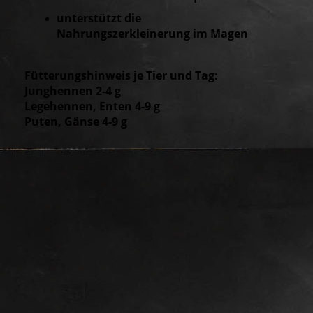
unterstützt die
Nahrungszerkleinerung
im Magen
Fütterungshinweis je Tier und Tag:
Junghennen 2-4 g
Legehennen, Enten 4-9 g
Puten, Gänse 4-9 g